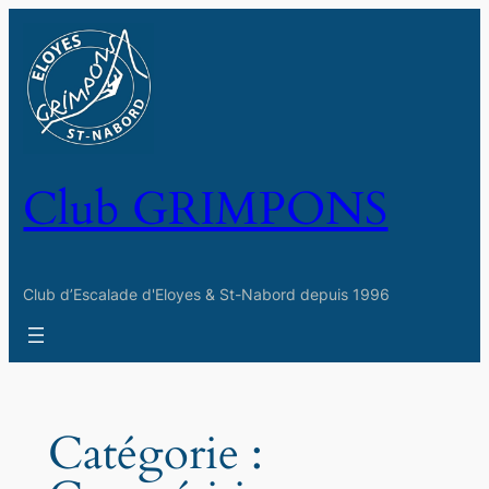
Aller
au
contenu
Club GRIMPONS
Club d’Escalade d'Eloyes & St-Nabord depuis 1996
Catégorie :