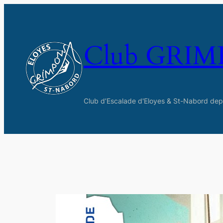
Aller
au
contenu
Club GRI
Club d’Escalade d'Eloyes & St-Nabord dep